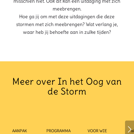
misschien niet. Ook dit kan een uitdaging met zich
meebrengen.
Hoe ga jij om met deze uitdagingen die deze
stormen met zich meebrengen? Wat verlang je,
waar heb jij behoefte aan in zulke tijden?
Meer over In het Oog van
de Storm
AANPAK
PROGRAMMA
VOOR WIE
W